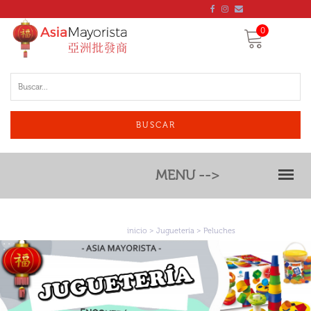
0
BUSCAR
MENU -->
inicio
>
Juguetería
> Peluches