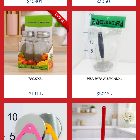
$10401
$3050
OFERTA !
PACK X2...
PISA PAPA ALUMINIO...
$1514
$5015