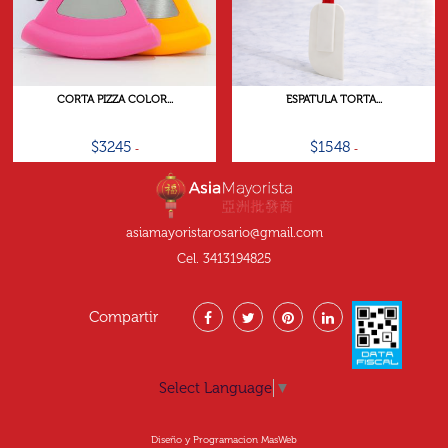
CORTA PIZZA COLOR...
ESPATULA TORTA...
$3245
$1548
asiamayoristarosario@gmail.com
Cel. 3413194825
Compartir
Select Language
▼
Diseño y Programacion MasWeb