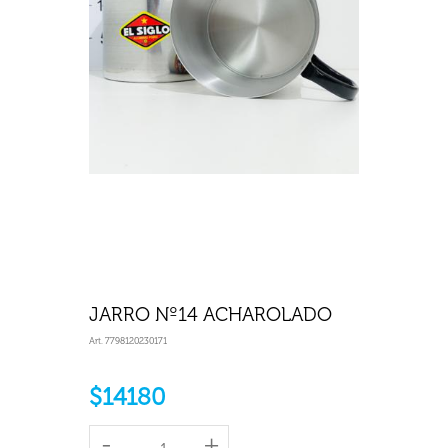
JARRO Nº14 ACHAROLADO
Art. 7798120230171
$14180
-
+