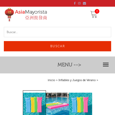
0
BUSCAR
MENU -->
inicio
>
Inflables y Juegos de Verano
>