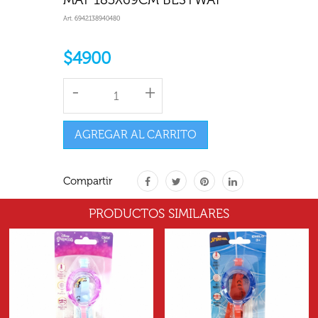
Art. 6942138940480
$4900
-
+
AGREGAR AL CARRITO
Compartir
PRODUCTOS SIMILARES