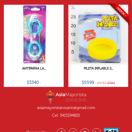
OFERTA !
ANTIPARRA LA...
PILETA INFLABLE 2...
$3340
$5599
ANTES
$7363
asiamayoristarosario@gmail.com
Cel. 3413194825