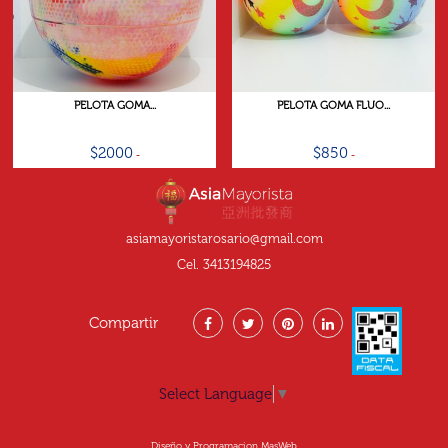
PELOTA GOMA...
PELOTA GOMA FLUO...
$2000
$850
asiamayoristarosario@gmail.com
Cel. 3413194825
Compartir
Select Language
▼
Diseño y Programacion MasWeb