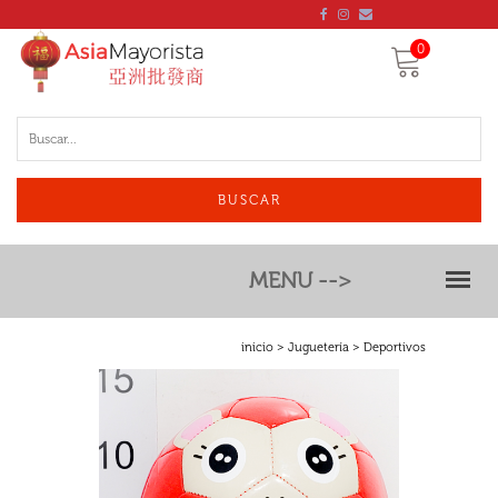
0
BUSCAR
MENU -->
inicio
>
Juguetería
> Deportivos