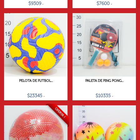
$9309
$7600
PELOTA DE FÚTBOL...
PALETA DE PING PONG...
$23345
$10335
OFERTA !