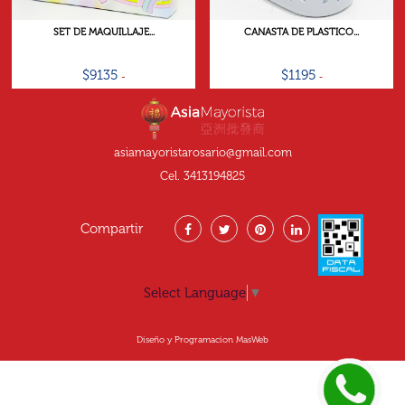
SET DE MAQUILLAJE...
CANASTA DE PLASTICO...
$9135
$1195
asiamayoristarosario@gmail.com
Cel. 3413194825
Compartir
Select Language
▼
Diseño y Programacion MasWeb